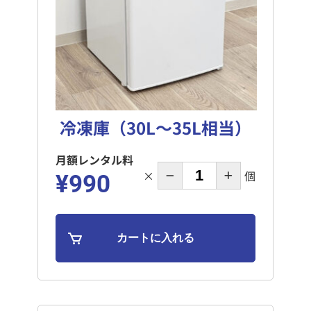
冷凍庫（30L～35L相当）
月額レンタル料
×
個
¥990