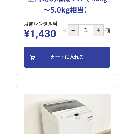
～5.0kg相当）
月額レンタル料
×
個
¥1,430