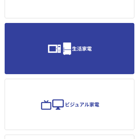
プライバシーポリシー
解約規定
特定商取引法に
保証・賠償について
関する表記
生活家電
ビジュアル家電