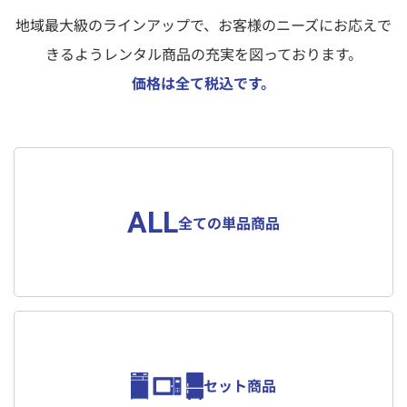
資料（PDF）
地域最大級のラインアップで、お客様のニーズにお応えで
お問合せ
ダウンロード
きるようレンタル商品の充実を図っております。
価格は全て税込です。
お申し込みの流れ
選ばれる理由
ALL
全ての単品商品
よくあるご質問
会社概要
法人様へ
お知らせ一覧
各種規約・規定について
セット商品