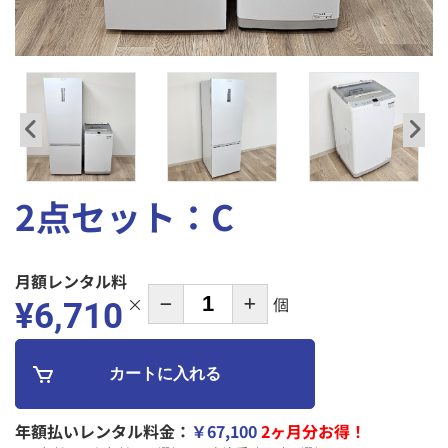
プライバシーポリシー
解約規定
特定商取引法に
保証・賠償について
関する表記
2点セット：C
月額レンタル料
×
個
¥
6,710
年額払いレンタル料金：
￥67,100
2ヶ月分お得！