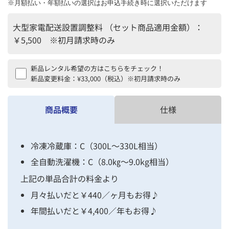
※月額払い・年額払いの選択はお申込手続き時に選択いただけます
大型家電配送設置調整料 （セット商品適用金額）：
￥5,500
※初月請求時のみ
新品レンタル希望の方はこちらをチェック！
新品変更料金：¥33,000（税込）※初月請求時のみ
商品概要
仕様
冷凍冷蔵庫：C（300L～330L相当）
全自動洗濯機：C（8.0㎏～9.0kg相当）
上記の単品合計の料金より
月々払いだと￥440／ヶ月もお得♪
年間払いだと￥4,400／年もお得♪