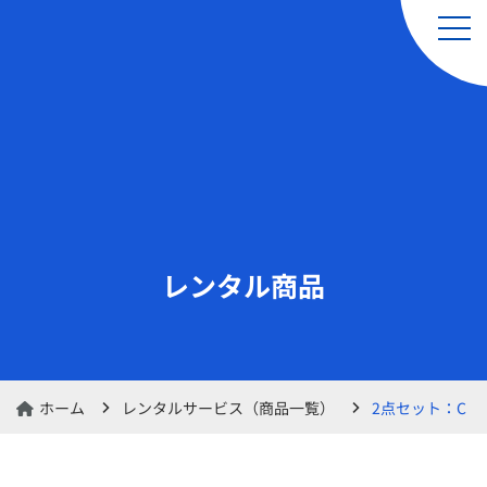
引越し（単身・単品）
レンタルサービス
& 軽貨物運送サービス
レンタル商品
レンタル品の交換・
レンタルカート
返却のお申し込み
ホーム
レンタルサービス（商品一覧）
2点セット：C