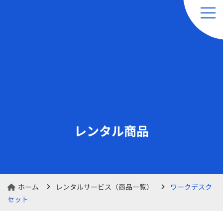
引越し（単身・単品）
レンタルサービス
& 軽貨物運送サービス
レンタル商品
レンタル品の交換・
レンタルカート
返却のお申し込み
ホーム
レンタルサービス（商品一覧）
ワークデスク
セット