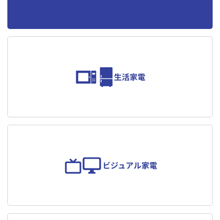
プライバシーポリシー
解約規定
特定商取引法に
保証・賠償について
関する表記
生活家電
ビジュアル家電