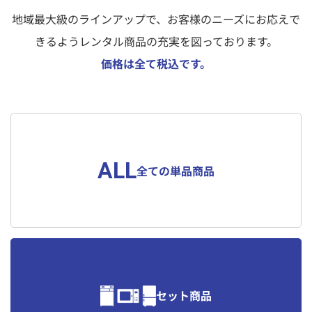
資料（PDF）
地域最大級のラインアップで、お客様のニーズにお応えで
お問合せ
ダウンロード
きるようレンタル商品の充実を図っております。
価格は全て税込です。
お申し込みの流れ
選ばれる理由
ALL
全ての単品商品
よくあるご質問
会社概要
法人様へ
お知らせ一覧
各種規約・規定について
セット商品