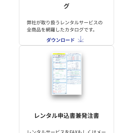
グ
プライバシーポリシー
解約規定
弊社が取り扱うレンタルサービスの
特定商取引法に
保証・賠償について
関する表記
全商品を網羅したカタログです。
ダウンロード
レンタル申込書兼発注書
レンタルサービスをFAXもしくはメー