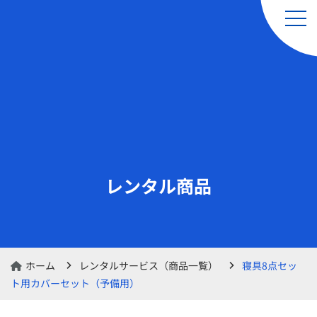
引越し（単身・単品）
レンタルサービス
& 軽貨物運送サービス
レンタル商品
レンタル品の交換・
レンタルカート
返却のお申し込み
ホーム
レンタルサービス（商品一覧）
寝具8点セッ
ト用カバーセット（予備用）