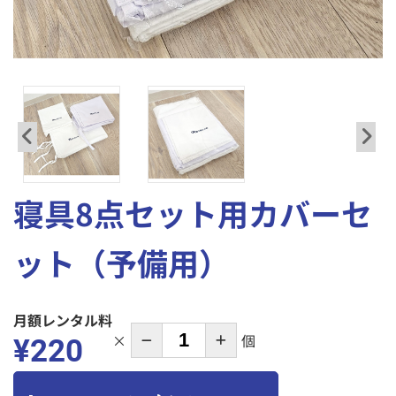
プライバシーポリシー
解約規定
特定商取引法に
保証・賠償について
関する表記
寝具8点セット用カバーセ
ット（予備用）
月額レンタル料
×
個
¥
220